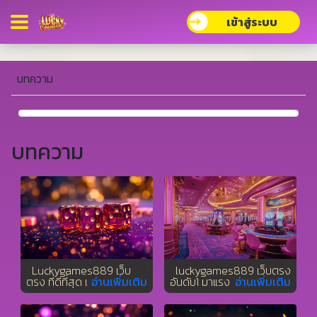
" />
เข้าสู่ระบบ
บทความ
บทความ
Luckygames889 เว็บ
luckygames889 เว็บตรง
ตรง ที่ดีที่สุด แนะนำ ข้อดี
อ่านเพิ่มเติม
อันดับ1 มาแรงที่สุด สมัคร
อ่านเพิ่มเติม
สุดพิเศษในการใช้บริการ เว็บ
สมาชิกยูสใหม่ โอกาสโบนัส
สล็อตตรง
แตกง่าย 97.5%