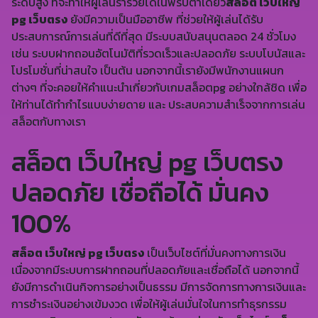
ระดับสูง ที่จะทำให้ผู้เล่นร่ำรวยได้ในพริบตาเดียว
สล็อต เว็บใหญ่
pg เว็บตรง
ยังมีความเป็นมืออาชีพ ที่ช่วยให้ผู้เล่นได้รับ
ประสบการณ์การเล่นที่ดีที่สุด มีระบบสนับสนุนตลอด 24 ชั่วโมง
เช่น ระบบฝากถอนอัตโนมัติที่รวดเร็วและปลอดภัย ระบบโบนัสและ
โปรโมชั่นที่น่าสนใจ เป็นต้น นอกจากนี้เรายังมีพนักงานแผนก
ต่างๆ ที่จะคอยให้คำแนะนำเกี่ยวกับเกมสล็อตpg อย่างใกล้ชิด เพื่อ
ให้ท่านได้ทำกำไรแบบง่ายดาย และ ประสบความสำเร็จจากการเล่น
สล็อตกับทางเรา
สล็อต เว็บใหญ่ pg เว็บตรง
ปลอดภัย เชื่อถือได้ มั่นคง
100%
สล็อต เว็บใหญ่
pg เว็บตรง
เป็นเว็บไซต์ที่มั่นคงทางการเงิน
เนื่องจากมีระบบการฝากถอนที่ปลอดภัยและเชื่อถือได้ นอกจากนี้
ยังมีการดำเนินกิจการอย่างเป็นธรรม มีการจัดการทางการเงินและ
การชำระเงินอย่างเข้มงวด เพื่อให้ผู้เล่นมั่นใจในการทำธุรกรรม