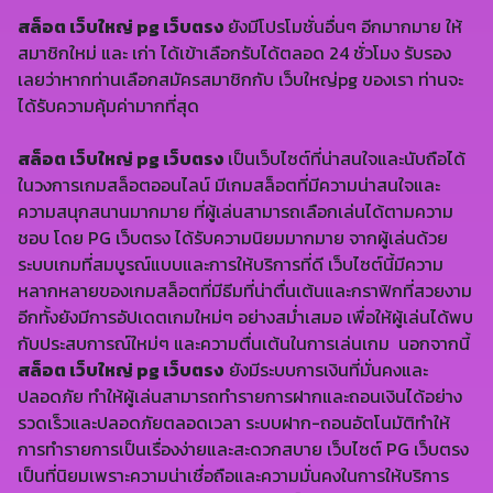
สล็อต เว็บใหญ่
pg เว็บตรง
ยังมีโปรโมชั่นอื่นๆ อีกมากมาย ให้
สมาชิกใหม่ และ เก่า ได้เข้าเลือกรับได้ตลอด 24 ชั่วโมง รับรอง
เลยว่าหากท่านเลือกสมัครสมาชิกกับ เว็บใหญ่pg ของเรา ท่านจะ
ได้รับความคุ้มค่ามากที่สุด
สล็อต เว็บใหญ่
pg เว็บตรง
เป็นเว็บไซต์ที่น่าสนใจและนับถือได้
ในวงการเกมสล็อตออนไลน์ มีเกมสล็อตที่มีความน่าสนใจและ
ความสนุกสนานมากมาย ที่ผู้เล่นสามารถเลือกเล่นได้ตามความ
ชอบ โดย PG เว็บตรง ได้รับความนิยมมากมาย จากผู้เล่นด้วย
ระบบเกมที่สมบูรณ์แบบและการให้บริการที่ดี เว็บไซต์นี้มีความ
หลากหลายของเกมสล็อตที่มีธีมที่น่าตื่นเต้นและกราฟิกที่สวยงาม
อีกทั้งยังมีการอัปเดตเกมใหม่ๆ อย่างสม่ำเสมอ เพื่อให้ผู้เล่นได้พบ
กับประสบการณ์ใหม่ๆ และความตื่นเต้นในการเล่นเกม นอกจากนี้
สล็อต เว็บใหญ่
pg เว็บตรง
ยังมีระบบการเงินที่มั่นคงและ
ปลอดภัย ทำให้ผู้เล่นสามารถทำรายการฝากและถอนเงินได้อย่าง
รวดเร็วและปลอดภัยตลอดเวลา ระบบฝาก-ถอนอัตโนมัติทำให้
การทำรายการเป็นเรื่องง่ายและสะดวกสบาย เว็บไซต์ PG เว็บตรง
เป็นที่นิยมเพราะความน่าเชื่อถือและความมั่นคงในการให้บริการ