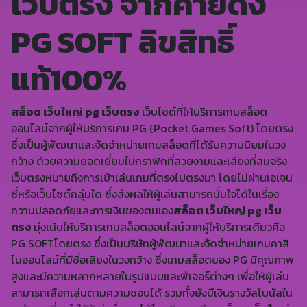
เว็บตรง จากค่ายดัง
PG SOFT ลิขสิทธิ์
แท้100%
สล็อต เว็บใหญ่
pg เว็บตรง
เว็บไซต์ที่ให้บริการเกมสล็อต
ออนไลน์จากผู้ให้บริการเกม PG (Pocket Games Soft) โดยตรง
ซึ่งเป็นผู้พัฒนาและจัดจำหน่ายเกมสล็อตที่ได้รับความนิยมในวง
กว้าง ด้วยความยอดเยี่ยมในกราฟิกที่สวยงามและเสียงที่สมจริง
เว็บตรงหมายถึงการเข้าเล่นเกมที่ตรงไปตรงมา โดยไม่ผ่านเอเจน
ซี่หรือเว็บไซต์กลุ่มใด ซึ่งส่งผลให้ผู้เล่นสามารถมั่นใจได้ในเรื่อง
ความปลอดภัยและการเงินของตนเอง
สล็อต เว็บใหญ่
pg เว็บ
ตรง
มุ่งเน้นให้บริการเกมสล็อตออนไลน์จากผู้ให้บริการเดียวคือ
PG SOFTโดยตรง ซึ่งเป็นบริษัทผู้พัฒนาและจัดจำหน่ายเกมคาสิ
โนออนไลน์ที่มีชื่อเสียงในวงกว้าง ซึ่งเกมสล็อตของ PG มีคุณภาพ
สูงและมีความหลากหลายในรูปแบบและฟีเจอร์ต่างๆ เพื่อให้ผู้เล่น
สามารถเลือกเล่นตามความชอบได้ รวมทั้งยังมีเงินรางวัลโบนัสใน