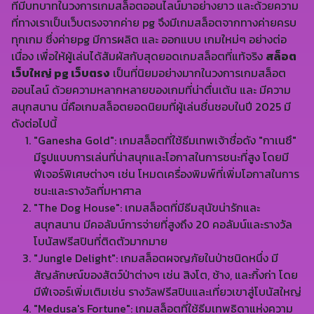
ที่มีบทบาทในวงการเกมสล็อตออนไลน์มาอย่างยาว และด้วยความ
ที่ทางเราเป็นเว็บตรงจากค่าย pg จึงมีเกมสล็อตจากทางค่ายครบ
ทุกเกม ซึ่งค่ายpg มีการผลิต และ ออกแบบ เกมใหม่ๆ อย่างต่อ
เนื่อง เพื่อให้ผู้เล่นได้สัมผัสกับสุดยอดเกมสล็อตที่แท้จริง
สล็อต
เว็บใหญ่
pg เว็บตรง
เป็นที่นิยมอย่างมากในวงการเกมสล็อต
ออนไลน์ ด้วยความหลากหลายของเกมที่น่าตื่นเต้น และ มีความ
สนุกสนาน นี่คือเกมสล็อตยอดนิยมที่ผู้เล่นชื่นชอบในปี 2025 มี
ดังต่อไปนี้
"Ganesha Gold": เกมสล็อตที่ใช้ธีมเทพเจ้าชื่อดัง "กาเนซึ"
มีรูปแบบการเล่นที่น่าสนุกและโอกาสในการชนะที่สูง โดยมี
ฟีเจอร์พิเศษต่างๆ เช่น โหมดเครื่องพิมพ์ที่เพิ่มโอกาสในการ
ชนะและรางวัลที่มหาศาล
"The Dog House": เกมสล็อตที่มีธีมสุนัขน่ารักและ
สนุกสนาน มีคอลัมน์การจ่ายที่สูงถึง 20 คอลัมน์และรางวัล
โบนัสฟรีสปินที่ติดตัวมากมาย
"Jungle Delight": เกมสล็อตผจญภัยในป่าชนิดหนึ่ง มี
สัญลักษณ์ของสัตว์ป่าต่างๆ เช่น สิงโต, ช้าง, และกิ้งก่า โดย
มีฟีเจอร์เพิ่มเติมเช่น รางวัลฟรีสปินและเที่ยวเขาสู่โบนัสใหญ่
"Medusa's Fortune": เกมสล็อตที่ใช้ธีมเทพธิดาแห่งความ