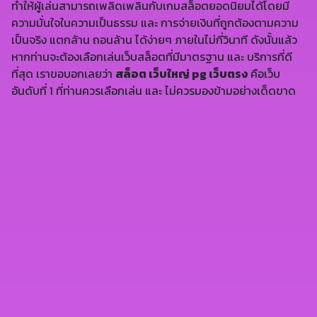
ทำให้ผู้เล่นสามารถเพลิดเพลินกับเกมสล็อตยอดนิยมได้โดยมี
ความมั่นใจในความเป็นธรรม และ การจ่ายเงินที่ถูกต้องตามความ
เป็นจริง แตกล้าน ถอนล้าน ได้ง่ายๆ ภายในไม่กี่วินาที ดังนั้นแล้ว
หากท่านจะต้องเลือกเล่นเว็บสล็อตที่มีมาตรฐาน และ บริการที่ดี
ที่สุด เราขอบอกเลยว่า
สล็อต เว็บใหญ่
pg เว็บตรง
คือเว็บ
อันดับที่ 1 ที่ท่านควรเลือกเล่น และ ไม่ควรมองข้ามอย่างเด็ดขาด