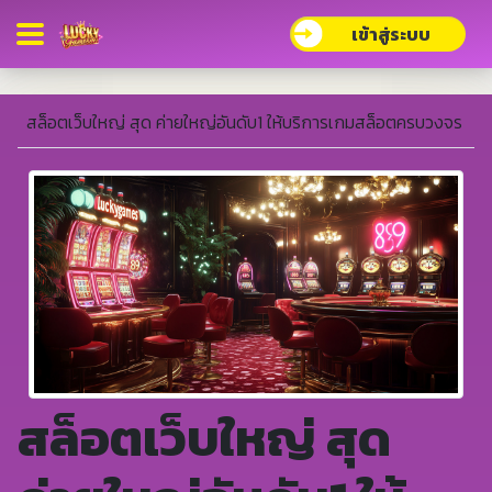
" />
เข้าสู่ระบบ
สล็อตเว็บใหญ่ สุด ค่ายใหญ่อันดับ1 ให้บริการเกมสล็อตครบวงจร
สล็อตเว็บใหญ่ สุด