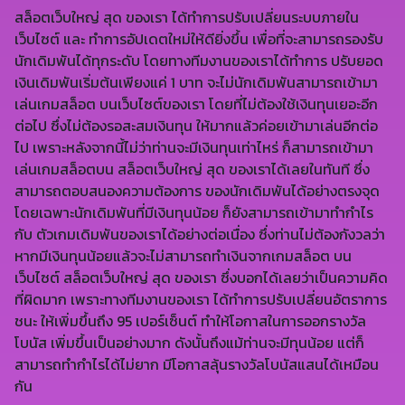
สล็อตเว็บใหญ่ สุด ของเรา ได้ทำการปรับเปลี่ยนระบบภายใน
เว็บไซต์ และ ทำการอัปเดตใหม่ให้ดียิ่งขึ้น เพื่อที่จะสามารถรองรับ
นักเดิมพันได้ทุกระดับ โดยทางทีมงานของเราได้ทำการ ปรับยอด
เงินเดิมพันเริ่มต้นเพียงแค่ 1 บาท จะไม่นักเดิมพันสามารถเข้ามา
เล่นเกมสล็อต บนเว็บไซต์ของเรา โดยที่ไม่ต้องใช้เงินทุนเยอะอีก
ต่อไป ซึ่งไม่ต้องรอสะสมเงินทุน ให้มากแล้วค่อยเข้ามาเล่นอีกต่อ
ไป เพราะหลังจากนี้ไม่ว่าท่านจะมีเงินทุนเท่าไหร่ ก็สามารถเข้ามา
เล่นเกมสล็อตบน สล็อตเว็บใหญ่ สุด ของเราได้เลยในทันที ซึ่ง
สามารถตอบสนองความต้องการ ของนักเดิมพันได้อย่างตรงจุด
โดยเฉพาะนักเดิมพันที่มีเงินทุนน้อย ก็ยังสามารถเข้ามาทำกำไร
กับ ตัวเกมเดิมพันของเราได้อย่างต่อเนื่อง ซึ่งท่านไม่ต้องกังวลว่า
หากมีเงินทุนน้อยแล้วจะไม่สามารถทำเงินจากเกมสล็อต บน
เว็บไซต์ สล็อตเว็บใหญ่ สุด ของเรา ซึ่งบอกได้เลยว่าเป็นความคิด
ที่ผิดมาก เพราะทางทีมงานของเรา ได้ทำการปรับเปลี่ยนอัตราการ
ชนะ ให้เพิ่มขึ้นถึง 95 เปอร์เซ็นต์ ทำให้โอกาสในการออกรางวัล
โบนัส เพิ่มขึ้นเป็นอย่างมาก ดังนั้นถึงแม้ท่านจะมีทุนน้อย แต่ก็
สามารถทำกำไรได้ไม่ยาก มีโอกาสลุ้นรางวัลโบนัสแสนได้เหมือน
กัน